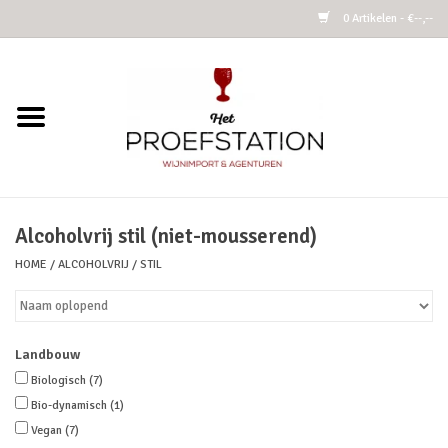
0 Artikelen - €--,--
Home
Wijnen
Alcoholvrij
Alcoholvrij stil (niet-mousserend)
HOME
/
ALCOHOLVRIJ
/
STIL
Cider
Kombucha Fermented Tea
Landbouw
Azijnen
Biologisch
(7)
Bio-dynamisch
(1)
Vegan
(7)
Vins Nature