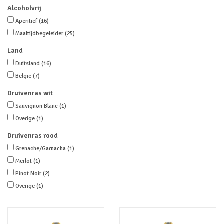
Alcoholvrij
Merken
Aperitief
(16)
Maaltijdbegeleider
(25)
Land
Duitsland
(16)
Belgie
(7)
Druivenras wit
Sauvignon Blanc
(1)
Overige
(1)
Druivenras rood
Grenache/Garnacha
(1)
Merlot
(1)
Pinot Noir
(2)
Overige
(1)