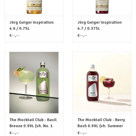
Jörg Geiger Inspiration
Jörg Geiger Inspiration
4.6 / 0.75L
4.7 / 0.375L
€--,--
€--,--
The Mocktail Club - Basil
The Mocktail Club - Berry
Breeze 0.99L (vh. No. 1
Bash 0.99L (vh. Summer
Basil & Elderflower)
Berry & Chamomile)
€--,--
€--,--