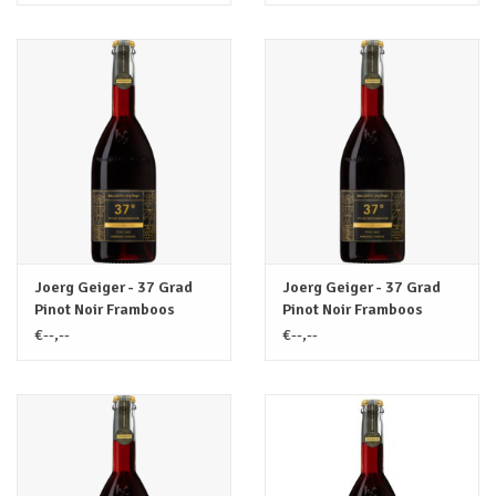
Joerg Geiger - 37 Grad
Joerg Geiger - 37 Grad
Pinot Noir Framboos
Pinot Noir Framboos
Alcoholvrij / 0.375L
Alcoholvrij / 0.75L
€--,--
€--,--