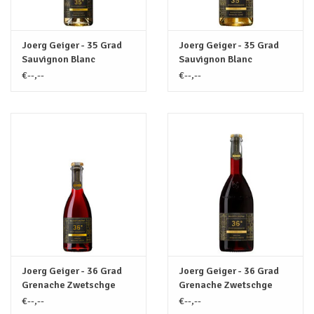
Joerg Geiger - 35 Grad
Joerg Geiger - 35 Grad
Sauvignon Blanc
Sauvignon Blanc
Mirabellen Alcoholvrij
Mirabellen Alcoholvrij
€--,--
€--,--
(BIO-VEGAN) / 0.375L
(BIO-VEGAN) / 0.75L
Joerg Geiger - 36 Grad
Joerg Geiger - 36 Grad
Grenache Zwetschge
Grenache Zwetschge
Alcoholvrij (BIO-VEGAN) /
Alcoholvrij (BIO-VEGAN) /
€--,--
€--,--
0.375L
0.75L