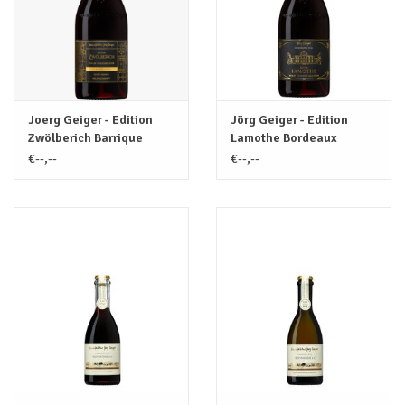
Joerg Geiger - Edition
Jörg Geiger - Edition
Zwölberich Barrique
Lamothe Bordeaux
Alcoholvrij / 0.75L
Alcoholvrij / 0.75L
€--,--
€--,--