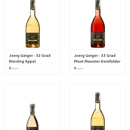
Joerg Geiger - 32 Grad
Joerg Geiger - 33 Grad
Riesling Appel
Pinot Meunier Dornfelder
Alcoholvrij (BIO-VEGAN) /
Kersen Alcoholvrij (BIO-
€--,--
€--,--
0.75L
VEGAN) / 0.75L