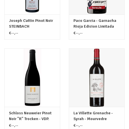
Joseph Cattin Pinot Noir
Paco Garcia - Garnacha
STEINBACH
Rioja Edicion Limitada
€--,--
€--,--
Schloss Neuweier Pinot
La Villette Grenache -
Noir "R" Trocken - VDP.
Syrah - Mourvedre
Ortswein
€--,--
€--,--