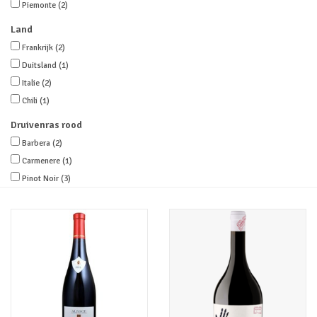
Piemonte
(2)
Land
Merken
Frankrijk
(2)
Duitsland
(1)
Italie
(2)
Chili
(1)
Druivenras rood
Barbera
(2)
Carmenere
(1)
Pinot Noir
(3)