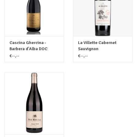
Cascina Ghercina -
La Villette Cabernet
Barbera d'Alba DOC
Sauvignon
Superiore
€--,--
€--,--