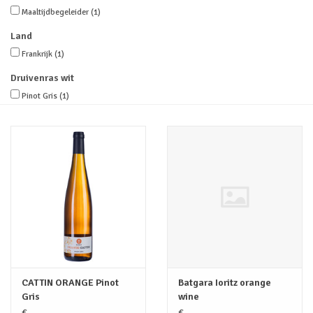
Maaltijdbegeleider
(1)
Merken
Land
Frankrijk
(1)
Druivenras wit
Pinot Gris
(1)
CATTIN ORANGE Pinot
Batgara Ioritz orange
Gris
wine
€--,--
€--,--