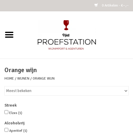
0 Artikelen - €--,--
Home
Wijnen
Alcoholvrij
Orange wijn
HOME
/
WIJNEN
/
ORANGE WIJN
Cider
Kombucha Fermented Tea
Streek
Azijnen
Elzas
(1)
Alcoholvrij
Vins Nature
Aperitief
(1)