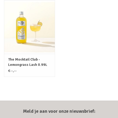
The Mocktail Club -
Lemongrass Lash 0.99L
(vh. Chili Charm)
€--,--
Meld je aan voor onze nieuwsbrief: