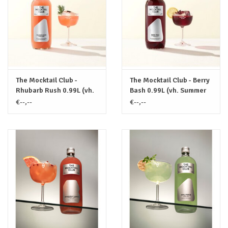
The Mocktail Club -
The Mocktail Club - Berry
Rhubarb Rush 0.99L (vh.
Bash 0.99L (vh. Summer
Rhubarb & Fennel)
Berry & Chamomile)
€--,--
€--,--