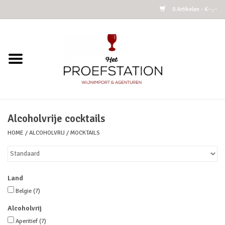
0 Artikelen - €--,--
Home
Wijnen
Alcoholvrij
Alcoholvrije cocktails
HOME
/
ALCOHOLVRIJ
/
MOCKTAILS
Cider
Kombucha Fermented Tea
Land
Azijnen
Belgie
(7)
Alcoholvrij
Vins Nature
Aperitief
(7)