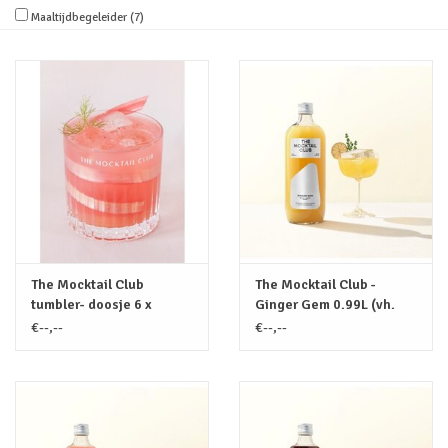
Maaltijdbegeleider
(7)
Merken
The Mocktail Club
The Mocktail Club -
tumbler- doosje 6 x
Ginger Gem 0.99L (vh.
150ml
Apple & Thyme)
€--,--
€--,--