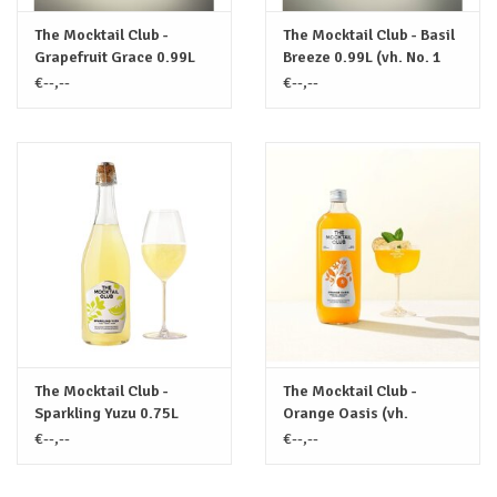
The Mocktail Club -
The Mocktail Club - Basil
Grapefruit Grace 0.99L
Breeze 0.99L (vh. No. 1
(vh. Grapefruit & Vanilla)
Basil & Elderflower)
€--,--
€--,--
The Mocktail Club -
The Mocktail Club -
Sparkling Yuzu 0.75L
Orange Oasis (vh.
Blossom Bliss 0,99L)
€--,--
€--,--