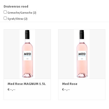
Druivenras rood
Merken
Grenache/Garnacha
(2)
Syrah/Shiraz
(2)
Med Rose MAGNUM 1.5L
Med Rose
€--,--
€--,--