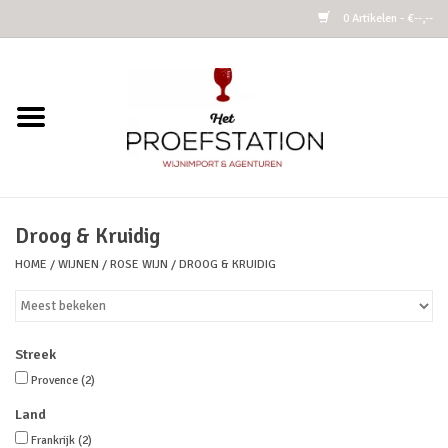
0 Artikelen - €--,--
Home
Wijnen
Alcoholvrij
Droog & Kruidig
HOME
/
WIJNEN
/
ROSE WIJN
/
DROOG & KRUIDIG
Cider
Kombucha Fermented Tea
Streek
Azijnen
Provence
(2)
Land
Vins Nature
Frankrijk
(2)