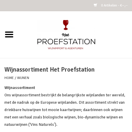
0 Artikelen - €--,--
Home
Wijnen
Alcoholvrij
Wijnassortiment Het Proefstation
HOME
/
WIJNEN
Cider
Wijnassortiment
Kombucha Fermented Tea
Ons wijnassortiment bestrijkt de belangrijkste wijnlanden ter wereld,
met de nadruk op de Europese wijnlanden. Dit assortiment strekt van
drinkbare huiswijnen tot mooie kaartwijnen; daarbinnen ook wijnen
Azijnen
met een verhaal zoals biologische wijnen, bio-dynamische wijnen en
natuurwijnen (‘Vins Naturels’).
Vins Nature