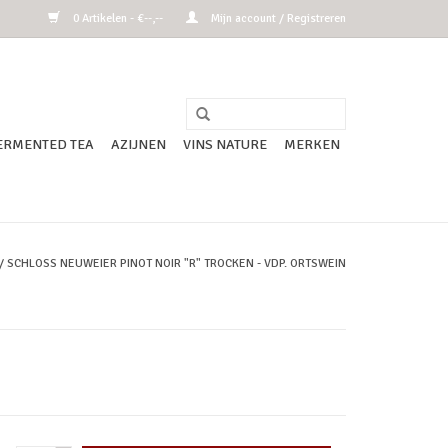
0 Artikelen - €--,--
Mijn account / Registreren
ERMENTED TEA
AZIJNEN
VINS NATURE
MERKEN
/
SCHLOSS NEUWEIER PINOT NOIR "R" TROCKEN - VDP. ORTSWEIN