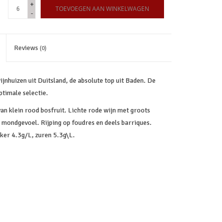
+
TOEVOEGEN AAN WINKELWAGEN
-
Reviews
(0)
nhuizen uit Duitsland, de absolute top uit Baden. De
ptimale selectie.
n klein rood bosfruit. Lichte rode wijn met groots
d mondgevoel. Rijping op foudres en deels barriques.
iker 4.3g/L, zuren 5.3g\L.