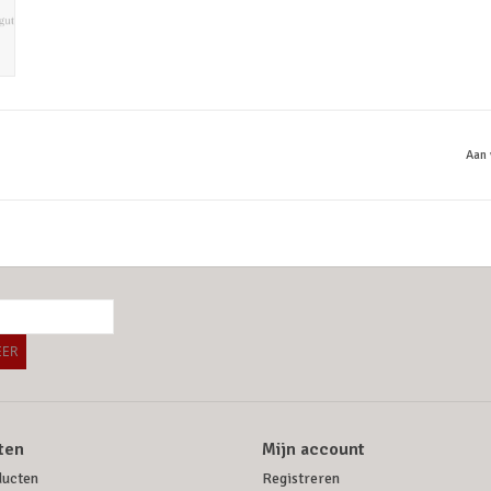
Aan 
ER
ten
Mijn account
ducten
Registreren