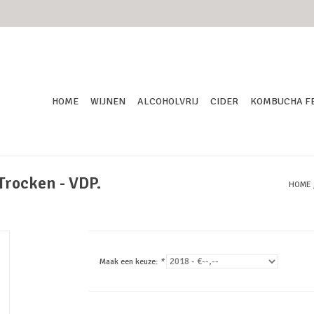
HOME
WIJNEN
ALCOHOLVRIJ
CIDER
KOMBUCHA F
Trocken - VDP.
HOME
Maak een keuze:
*