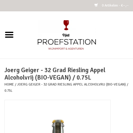
0 Artikelen - €--,--
Home
Wijnen
Alcoholvrij
Joerg Geiger - 32 Grad Riesling Appel
Alcoholvrij (BIO-VEGAN) / 0.75L
Cider
HOME
/
JOERG GEIGER - 32 GRAD RIESLING APPEL ALCOHOLVRIJ (BIO-VEGAN) /
0.75L
Kombucha Fermented Tea
Azijnen
Vins Nature