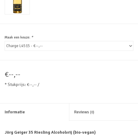
Maak een keuze:
*
€--,--
* Stukprijs: €--,-- /
Informatie
Reviews
(0)
J
örg Geiger 35 Riesling Alcoholvrij (bio-vegan)