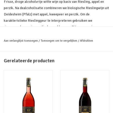
Frisse, droge alcoholvrije witte wijn op basis van Riesling, appel en
perzik. Na dealcoholisatie combineren we biologische Rieslingwijn uit
Deidesheim (Pfalz) met appel, kweepeer en perzik. Om de
karakteristieke Rieslinggeur te interpreteren gebruiken we
sinaasappel-, acacia- en vlierbessenbloesem. Citroenverveine
versterkt het typische karakter van de druivensoort, aangevuld met
subtiele tonen van venkelgroen.
Aan verlanglijst toevoegen
/
Toevoegen om te vergelijken
/
Afdrukken
Geur: witte bloemen, oranjebloesem, rijpe appel, perzik.
Smaak: Groene appel, citrus, subtiele bittere amandeltonen, lichte
Gerelateerde producten
toets van honing en mooie zuurgraad. Lange, droge afdronk met lichte
honingtoon en mineraliteit.
Alcoholvrijpionier J
örg Geiger
Fruitkweker, cider- en sappenfabrikant Manufaktur Jörg Geiger uit
Zuid-Duitsland pionierde ruim 30 jaar geleden met de eerste
alcoholvrije dranken als alternatief voor wijn. De inspiratie hiervoor
lag in meer dan 300 jaar familiegeschiedenis in de productie van laag-
alcoholische ciders. Het ongegiste sap van zelfgeteelde oude rassen