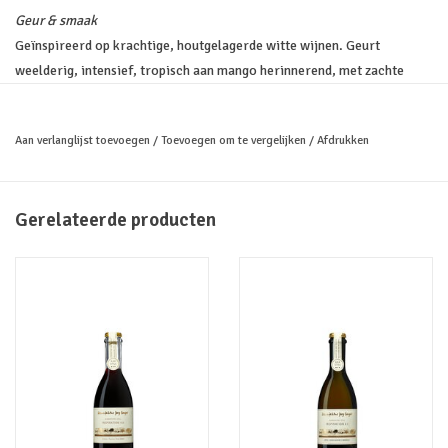
Geur & smaak
Geïnspireerd op krachtige, houtgelagerde witte wijnen. Geurt
weelderig, intensief, tropisch aan mango herinnerend, met zachte
getoaste aroma’s. In de smaak gedoseerd zoete indrukken, gematigde
zuren, merkbare tannines van hout en peren, weelderige structuur.
Aan verlanglijst toevoegen
/
Toevoegen om te vergelijken
/
Afdrukken
Combineren
Past onder andere perfect bij witte asperges, paté of terrine met
asperges, kaasplank, zoete desserts met tropisch fruit.
Gerelateerde producten