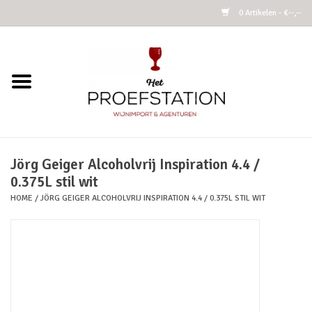
0 Artikelen - €--,--
Home
Wijnen
Alcoholvrij
Jörg Geiger Alcoholvrij Inspiration 4.4 /
0.375L stil wit
Cider
HOME
/
JÖRG GEIGER ALCOHOLVRIJ INSPIRATION 4.4 / 0.375L STIL WIT
Kombucha Fermented Tea
Azijnen
Vins Nature