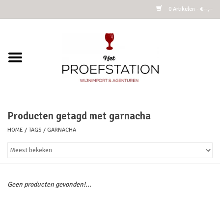
0 Artikelen - €--,--
Home
Wijnen
Alcoholvrij
Producten getagd met garnacha
HOME
/
TAGS
/
GARNACHA
Cider
Kombucha Fermented Tea
Geen producten gevonden!...
Azijnen
Vins Nature