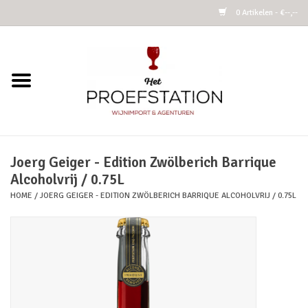
0 Artikelen - €--,--
Home
Wijnen
Alcoholvrij
Joerg Geiger - Edition Zwölberich Barrique
Alcoholvrij / 0.75L
Cider
HOME
/
JOERG GEIGER - EDITION ZWÖLBERICH BARRIQUE ALCOHOLVRIJ / 0.75L
Kombucha Fermented Tea
Azijnen
Vins Nature