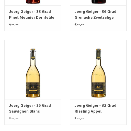
Joerg Geiger - 33 Grad
Joerg Geiger - 36 Grad
Pinot Meunier Dornfelder
Grenache Zwetschge
Kersen Alcoholvrij (BIO-
Alcoholvrij (BIO-VEGAN) /
€--,--
€--,--
VEGAN) / 0.75L
0.75L
Joerg Geiger - 35 Grad
Joerg Geiger - 32 Grad
Sauvignon Blanc
Riesling Appel
Mirabellen Alcoholvrij
Alcoholvrij (BIO-VEGAN) /
€--,--
€--,--
(BIO-VEGAN) / 0.75L
0.75L