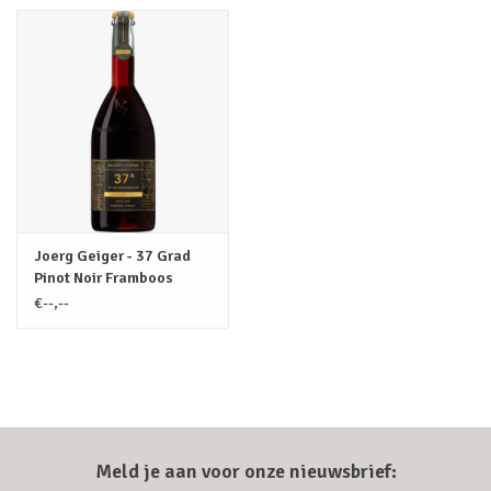
Joerg Geiger - 37 Grad
Pinot Noir Framboos
Alcoholvrij / 0.75L
€--,--
Meld je aan voor onze nieuwsbrief: