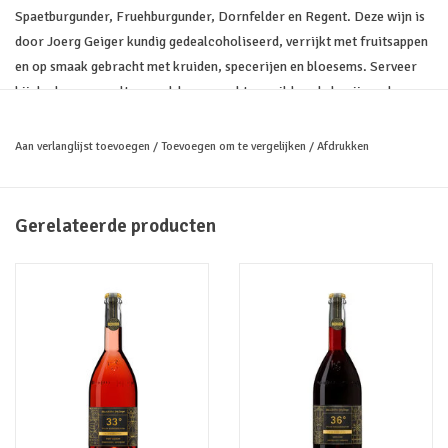
Spaetburgunder, Fruehburgunder, Dornfelder en Regent. Deze wijn is
door Joerg Geiger kundig gedealcoholiseerd, verrijkt met fruitsappen
en op smaak gebracht met kruiden, specerijen en bloesems. Serveer
bij donker gevogelte, roodvleesgerechten, wild zoals konijn en haas,
romige pastagerechten, kaasdessert.
Aan verlanglijst toevoegen
/
Toevoegen om te vergelijken
/
Afdrukken
Geur
Vlierbessen, rode bessen, tonen van barriquevaten.
Smaak
Gerelateerde producten
Fluweelzachte smaak van donker bosfruit, rijpe pruimen, chocolade,
hints van vanille en kaneel, kruidig, vol en droog. De houtrijping is
elegant aanwezig in de smaak. Lichte tannines in de afdronk.
Combineren
Bij donker gevogelte, roodvleesgerechten, wild zoals konijn en haas,
romige pastagerechten, kaasdessert.