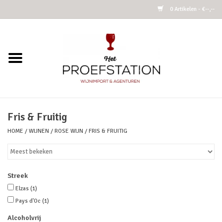
0 Artikelen - €--,--
Home
Wijnen
Alcoholvrij
Fris & Fruitig
HOME
/
WIJNEN
/
ROSE WIJN
/
FRIS & FRUITIG
Cider
Kombucha Fermented Tea
Streek
Azijnen
Elzas
(1)
Pays d'Oc
(1)
Vins Nature
Alcoholvrij