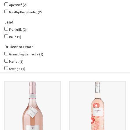
Aperitief
(2)
Merken
Maaltijdbegeleider
(2)
Land
Frankrijk
(2)
Italie
(1)
Druivenras rood
Grenache/Garnacha
(1)
Merlot
(1)
Overige
(1)