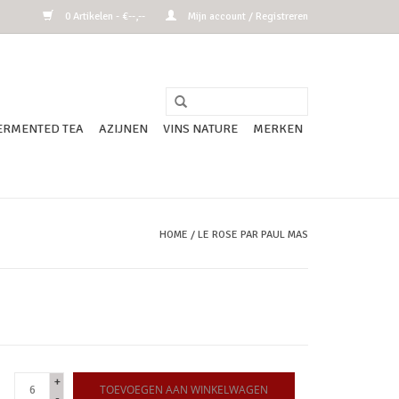
0 Artikelen - €--,--
Mijn account / Registreren
ERMENTED TEA
AZIJNEN
VINS NATURE
MERKEN
HOME
/
LE ROSE PAR PAUL MAS
+
TOEVOEGEN AAN WINKELWAGEN
-