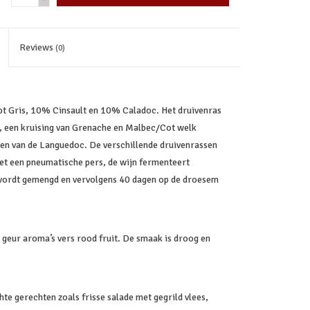
Reviews
(0)
 Gris, 10% Cinsault en 10% Caladoc. Het druivenras
s, een kruising van Grenache en Malbec/Cot welk
eden van de Languedoc. De verschillende druivenrassen
met een pneumatische pers, de wijn fermenteert
wordt gemengd en vervolgens 40 dagen op de droesem
de geur aroma’s vers rood fruit. De smaak is droog en
chte gerechten zoals frisse salade met gegrild vlees,