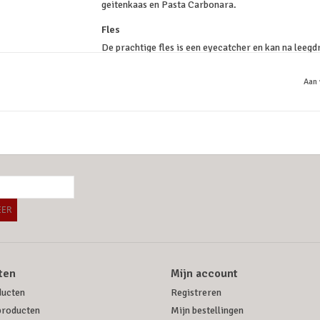
geitenkaas en Pasta Carbonara.
Fles
De prachtige fles is een eyecatcher en kan na leegd
bloemvaas.
Aan 
ER
ten
Mijn account
ducten
Registreren
producten
Mijn bestellingen