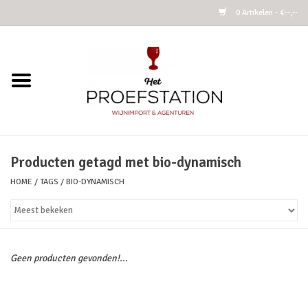
0 Artikelen - €--,--
Home
Wijnen
Alcoholvrij
Producten getagd met bio-dynamisch
HOME
/
TAGS
/
BIO-DYNAMISCH
Cider
Kombucha Fermented Tea
Geen producten gevonden!...
Azijnen
Vins Nature