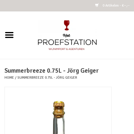
0 Artikelen - €--,--
Home
Wijnen
Alcoholvrij
Summerbreeze 0.75L - Jörg Geiger
HOME
/
SUMMERBREEZE 0.75L - JÖRG GEIGER
Cider
Kombucha Fermented Tea
Azijnen
Vins Nature