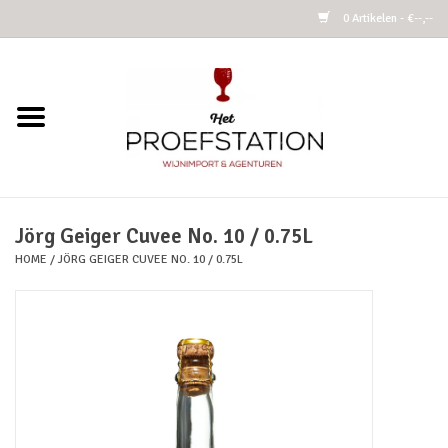
0 Artikelen - €--,--
Home
Wijnen
Alcoholvrij
Jörg Geiger Cuvee No. 10 / 0.75L
HOME
/
JÖRG GEIGER CUVEE NO. 10 / 0.75L
Cider
Kombucha Fermented Tea
Azijnen
Vins Nature