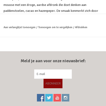
mousse met een droge, aardse afdronk die doet denken aan
paddenstoelen, cacao en hazenpeper. De smaak kenmerkt zich door
volle, donkerfruitige vlierbessen, delicate zoetheid. Structuurgevende
tannines en elegante kruiden in het midden en lange afdronk.
Aan verlanglijst toevoegen
/
Toevoegen om te vergelijken
/
Afdrukken
Combineren
Als begeleider van voorgerechten als ganzenlever, terrine
en paté, bij stevige wildgerechten als hazenpeper, desserts met
cacao/chocolade, bessen en ander donker bosfruit zoals
vlierbessentaart met tonkabonenijs.
Ingrediënten
Stoofperensap (75%), vlierbessensap, eikenloof,
Meld je aan voor onze nieuwsbrief:
kruiden en specerijen. Toegevoegd koolzuur.
ABONNEER