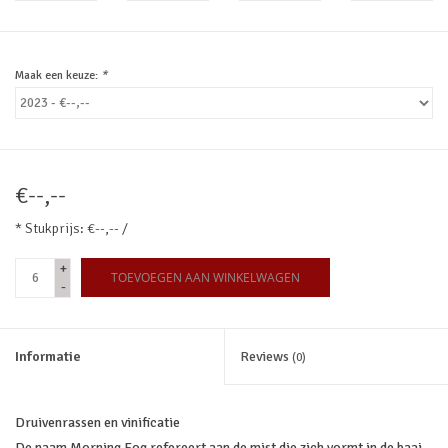
Maak een keuze:
*
€--,--
* Stukprijs: €--,-- /
+
TOEVOEGEN AAN WINKELWAGEN
-
Informatie
Reviews
(0)
Druivenrassen en vinificatie
De naam Morning Fog refereert aan de mist die zich vormt in de baai