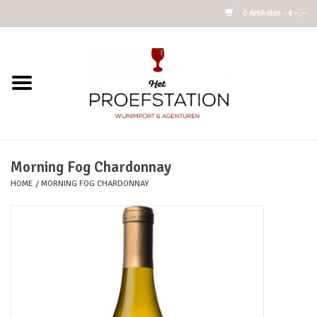
0 Artikelen - €--,--
Home
Wijnen
Alcoholvrij
Morning Fog Chardonnay
HOME
/
MORNING FOG CHARDONNAY
Cider
Kombucha Fermented Tea
Azijnen
Vins Nature