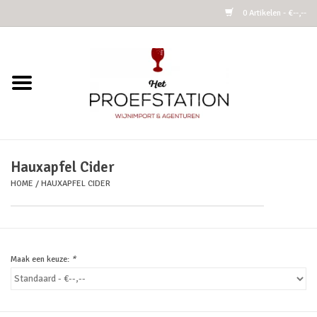
0 Artikelen - €--,--
Home
Wijnen
Alcoholvrij
Hauxapfel Cider
HOME
/
HAUXAPFEL CIDER
Cider
Kombucha Fermented Tea
Maak een keuze:
*
Azijnen
Vins Nature