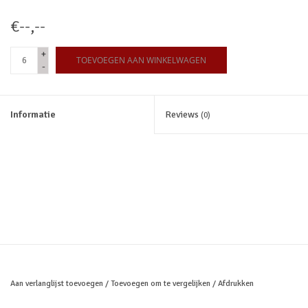
€--,--
Merken
+
TOEVOEGEN AAN WINKELWAGEN
-
Informatie
Reviews
(0)
Aan verlanglijst toevoegen
/
Toevoegen om te vergelijken
/
Afdrukken