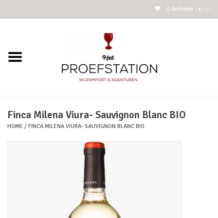
0 Artikelen - €--,--
Home
Wijnen
Alcoholvrij
Finca Milena Viura- Sauvignon Blanc BIO
HOME
/
FINCA MILENA VIURA- SAUVIGNON BLANC BIO
Cider
Kombucha Fermented Tea
Azijnen
Vins Nature