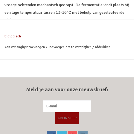
vroege ochtenden mechanisch geoogst. De fermentatie vindt plaats bij
een lage temperatuur tussen 13-16°C met behulp van geselecteerde
gisten.
Proefnotitie
biologisch
Helder lichtgeel met een gouden rand. Duidelijk aanwezige en intense
aroma's die doen denken aan gele grapefruit, perziken en kruisbessen.
Aan verlanglijst toevoegen
/
Toevoegen om te vergelijken
/
Afdrukken
Er zijn mooie hints van gras en lichte minerale noten die complexiteit
toevoegen. De wijn is verfrissend en het palet biedt een lange
nasmaak.
Wijn/Spijs
Combineer bij gebakken of gegrilde vis, kreeft en langoustines en
Meld je aan voor onze nieuwsbrief:
verse geitenkaas.
ABONNEER