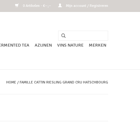
0 Artikelen - €--,--
Mijn account / Registreren
ERMENTED TEA
AZIJNEN
VINS NATURE
MERKEN
HOME
/
FAMILLE CATTIN RIESLING GRAND CRU HATSCHBOURG