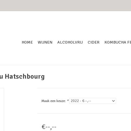
HOME
WIJNEN
ALCOHOLVRIJ
CIDER
KOMBUCHA F
ru Hatschbourg
Maak een keuze:
*
€--,--