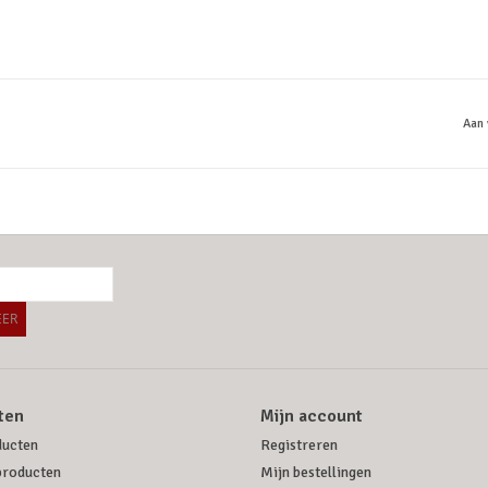
Aan 
ER
ten
Mijn account
ducten
Registreren
producten
Mijn bestellingen