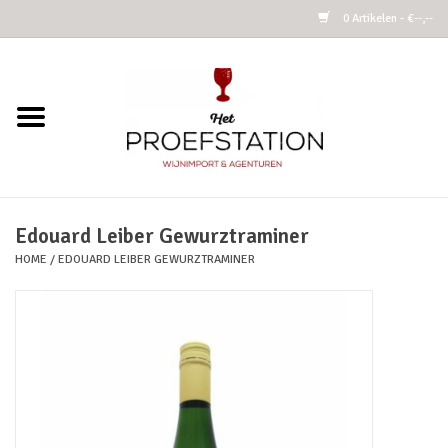
0 Artikelen - €--,--
Home
Wijnen
Alcoholvrij
Edouard Leiber Gewurztraminer
HOME
/
EDOUARD LEIBER GEWURZTRAMINER
Cider
Kombucha Fermented Tea
Azijnen
Vins Nature