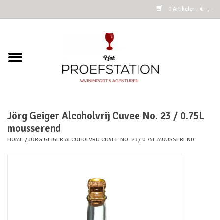
0 Artikelen - €--,--
Home
Wijnen
Alcoholvrij
Jörg Geiger Alcoholvrij Cuvee No. 23 / 0.75L
mousserend
Cider
HOME
/
JÖRG GEIGER ALCOHOLVRIJ CUVEE NO. 23 / 0.75L MOUSSEREND
Kombucha Fermented Tea
Azijnen
Vins Nature