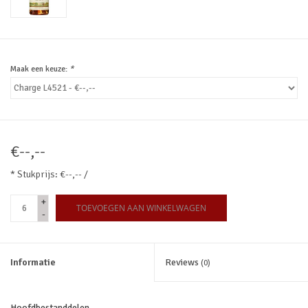
Maak een keuze:
*
€--,--
* Stukprijs: €--,-- /
+
TOEVOEGEN AAN WINKELWAGEN
-
Informatie
Reviews
(0)
Hoofdbestanddelen