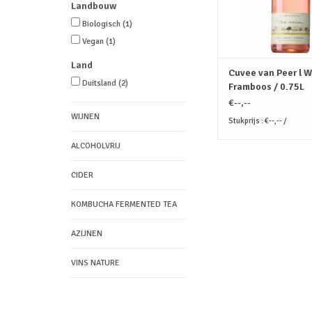
TOEVOEGEN AAN WI
Landbouw
Biologisch
(1)
Vegan
(1)
Land
Cuvee van Peer l We
Duitsland
(2)
Framboos / 0.75L
mousserend
€--,--
WIJNEN
Stukprijs : €--,-- /
ALCOHOLVRIJ
CIDER
KOMBUCHA FERMENTED TEA
AZIJNEN
VINS NATURE