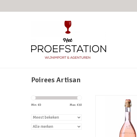
Poirees Artisan
Laagalcoholische frisfr
met maar 2% alcohol. H
Min: €
0
Max: €
10
begeleider van fris
geitenkaas, mooie com
desserts met zure ro
bessenfruit.