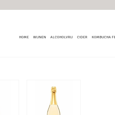
HOME
WIJNEN
ALCOHOLVRIJ
CIDER
KOMBUCHA F
uitige cider
Laagalcoholische zachte, fruitige
eerlijk als
perencider met maar 2% alcohol.
se jonge
Heerlijk als begeleider van desserts,
binatie met
prachtige combinatie met pittige
om en rood
blauwschimmelkazen. Biologisch en
vegan.