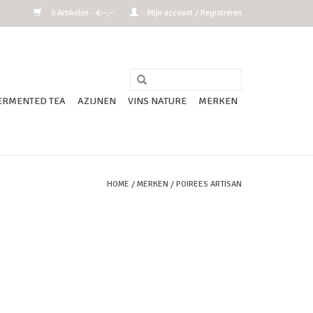
0 Artikelen - €--,--
Mijn account / Registreren
ERMENTED TEA
AZIJNEN
VINS NATURE
MERKEN
HOME
/
MERKEN
/
POIREES ARTISAN