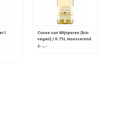
NKELWAGEN
TOEVOEGEN AAN WINKELWAGEN
i l
Cuvee van Wijnperen (bio-
vegan) / 0.75L mousserend
€--,--