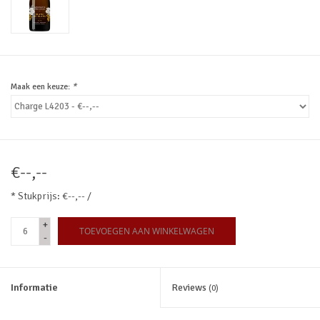
Maak een keuze:
*
€--,--
* Stukprijs: €--,-- /
+
TOEVOEGEN AAN WINKELWAGEN
-
Informatie
Reviews
(0)