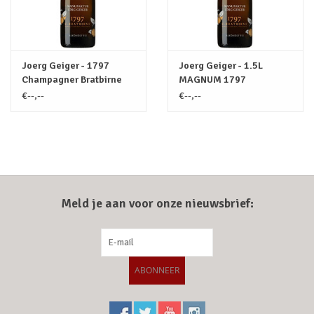
Joerg Geiger - 1797
Joerg Geiger - 1.5L
Champagner Bratbirne
MAGNUM 1797
Alcoholvrij
Champagner Bratbirne
€--,--
€--,--
Alc.Vrij
Meld je aan voor onze nieuwsbrief:
ABONNEER