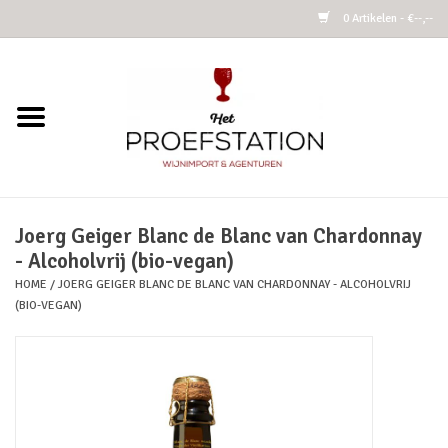
0 Artikelen - €--,--
Home
Wijnen
Alcoholvrij
Joerg Geiger Blanc de Blanc van Chardonnay
- Alcoholvrij (bio-vegan)
Cider
HOME
/
JOERG GEIGER BLANC DE BLANC VAN CHARDONNAY - ALCOHOLVRIJ
(BIO-VEGAN)
Kombucha Fermented Tea
Azijnen
Vins Nature