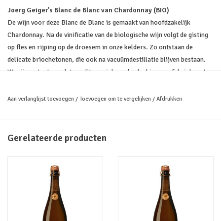
Joerg Geiger's Blanc de Blanc van Chardonnay (BIO)
De wijn voor deze Blanc de Blanc is gemaakt van hoofdzakelijk
Chardonnay. Na de vinificatie van de biologische wijn volgt de gisting
op fles en rijping op de droesem in onze kelders. Zo ontstaan ​​de
delicate briochetonen, die ook na vacuümdestillatie blijven bestaan.
We zijn er trots op dat we dit cruciale onderdeel in onze fabriek met
het hoogste niveau van perfectie kunnen implementeren. Verfijnd met
onze passie voor fijne specerijen, voortreffelijke kruiden en bloemen,
Aan verlanglijst toevoegen
/
Toevoegen om te vergelijken
/
Afdrukken
creëren we een alcoholvrije, mousserende drank met een heldere,
frisse kleur en een delicaat, uniek aroma.
Gerelateerde producten
Geur/smaak
: Appel, citrusvruchten en witte bloemen in delicate
brioche-tonen, karamel
Ingredienten
: Blanc de Blanc bestaat voor 85% uit alcoholvrije wijn
(waarvan 80% Chardonnay en 20% Colombard druiven) en is verfijnd
met sap van appel, kruisbessen, mandarijnen, kruiden, bloesems en
specerijen. Toegevoegd koolzuurgas.