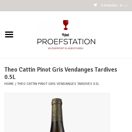
0 Artikelen - €--,--
Home
Wijnen
Alcoholvrij
Theo Cattin Pinot Gris Vendanges Tardives
0.5L
Cider
HOME
/
THEO CATTIN PINOT GRIS VENDANGES TARDIVES 0.5L
Kombucha Fermented Tea
Azijnen
Vins Nature