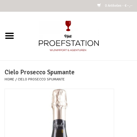
0 Artikelen - €--,--
Home
Wijnen
Alcoholvrij
Cielo Prosecco Spumante
HOME
/
CIELO PROSECCO SPUMANTE
Cider
Kombucha Fermented Tea
Azijnen
Vins Nature