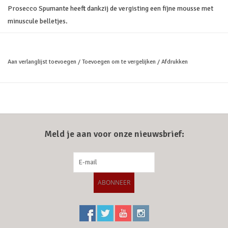
Prosecco Spumante heeft dankzij de vergisting een fijne mousse met
minuscule belletjes.
Heerlijk om elke dag van te genieten. Zacht strogeel van kleur. Het
bouquet is fris, bloemig en licht aromatisch. Het palet is fruitig en
Aan verlanglijst toevoegen
/
Toevoegen om te vergelijken
/
Afdrukken
elegant. Uitstekend als aperitief en als begeleider van fijne en lichte
gerechten.
Meld je aan voor onze nieuwsbrief:
ABONNEER